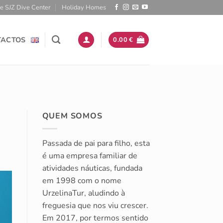
 SJZ Dive Center
Holiday Homes
TACTOS
0.00
€
QUEM SOMOS
Passada de pai para filho, esta
é uma empresa familiar de
atividades náuticas, fundada
em 1998 com o nome
UrzelinaTur, aludindo à
freguesia que nos viu crescer.
Em 2017, por termos sentido