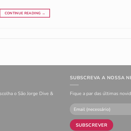
CONTINUE READING
→
SUBSCREVA A NOSSA 
scolha o São Jorge Dive &
Fique a par das últimas novi