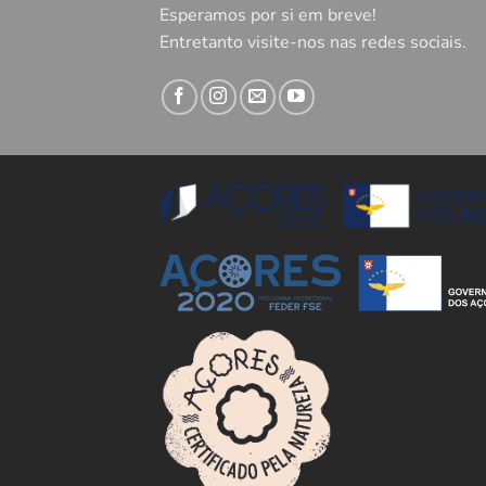
Esperamos por si em breve!
Entretanto visite-nos nas redes sociais.